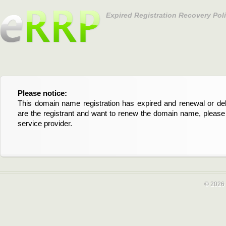
Expired Registration Recovery Pol
Please notice:
Bitte beachten Sie:
This domain name registration has expired and renewal or dele
Diese Domainregistrierung ist abgelaufen und die Verläng
are the registrant and want to renew the domain name, please 
Domain stehen an. Wenn Sie der Registrant sind und di
service provider.
verlängern möchten, kontaktieren Sie bitte Ihren Service-Provid
© 2026